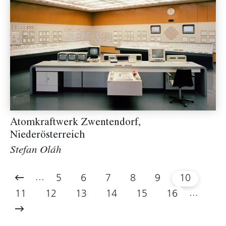
Atomkraftwerk Zwentendorf,
Niederösterreich
Stefan Oláh
...
5
6
7
8
9
10
...
11
12
13
14
15
16