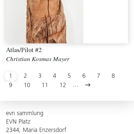
Atlas/Pilot #2
Christian Kosmas Mayer
1
2
3
4
5
6
7
8
...
9
10
11
12
evn sammlung
EVN Platz
2344, Maria Enzersdorf