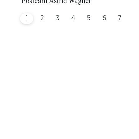
Postcard Astrid Wagner
1
2
3
4
5
6
7