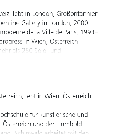
itgenössische Kunst,
eiz; lebt in London, Großbritannien
derne sowie mittelalterliche
rpentine Gallery in London; 2000–
reicher Publikationen über
moderne de la Ville de Paris; 1993–
rogress in Wien, Österreich.
vn sammlung, seit 2013 Mitglied im
ehr als 250 Solo- und
nnalen, darunter (seit 2010): Map
er Magazine, Artforum, Paradis
Seit 1995 Mitglied im Kunstrat der
erreich; lebt in Wien, Österreich,
chschule für künstlerische und
nz, Österreich und der Humboldt-
hland. Schinwald arbeitet mit den