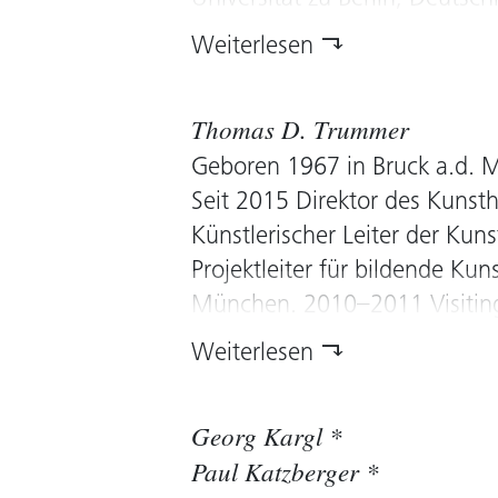
Medien Malerei, Skulptur, Per
Weiterlesen
Seine Arbeiten befinden sich 
Sammlungen, unter anderem i
Thomas D. Trummer
Österreichischen Galerie Be
Geboren 1967 in Bruck a.d. M
(Wien), dem Musée d’art modern
Seit 2015 Direktor des Kuns
Seit 2013 Mitglied im Kunstr
Künstlerischer Leiter der Ku
Projektleiter für bildende Ku
München. 2010–2011 Visiting
of Technology, Cambridge, U
Weiterlesen
Fellow am Aldrich Museum of
Zuvor war er als Kurator für
Georg Kargl *
am Belvedere Wien und als G
Paul Katzberger *
tätig. Seit 2013 Mitglied im 