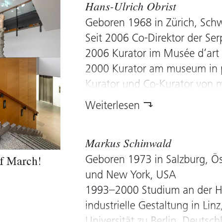
Hans-Ulrich Obrist
Vermittlungsprogramme für ze
Geboren 1968 in Zürich, Schw
Unternehmenssammlungen, Mo
Seit 2006 Co-Direktor der Se
Kunstgeschichte; Autorin zahl
2006 Kurator im Musée d’art 
zeitgenössische Kunst.
2000 Kurator am museum in p
Seit 2002 Tätigkeit für die e
Kurator und Co-Kurator von m
Kunstrat
Gruppenausstellungen und Bie
Weiterlesen
Marathon (2010);
Redakteur bei Abitare, Anoth
Markus Schinwald
Magazin und 032c Magazine. 
Geboren 1973 in Salzburg, Öst
evn sammlung.
f March!
und New York, USA
1993–2000 Studium an der Ho
industrielle Gestaltung in Li
Universität zu Berlin, Deutsc