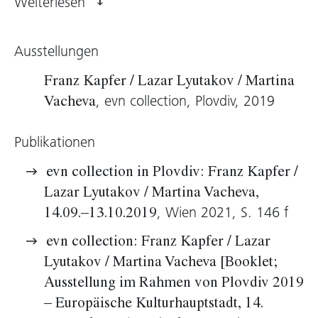
Weiterlesen
die im Original miniaturartigen Figuren in ihrer
Unheimlichkeit, aber auch in ihrer Skurrilität.
Ausstellungen
Die Tapete wurde mit ihrem Pendant
The
tallow candle (Detail)
in der Ausstellung
evn
Franz Kapfer / Lazar Lyutakov / Martina
collection: Franz Kapfer / Lazar Lyutakov /
, evn collection, Plovdiv, 2019
Vacheva
Martina Vacheva
in SKLAD, Plovdiv (BG), im
Rahmen von
Plovdiv – European Capital of
Publikationen
Culture 2019
, von 14. September bis 13.
Oktober 2019 und als Teil von
Wallpaper #3
evn collection in Plovdiv: Franz Kapfer /
von Dezember 2019 bis September 2020 in der
Lazar Lyutakov / Martina Vacheva,
EVN Direktion in Maria Enzersdorf gezeigt.
, Wien 2021, S. 146 f
14.09.–13.10.2019
evn collection: Franz Kapfer / Lazar
evn sammlung, 2021
Lyutakov / Martina Vacheva [Booklet;
Ausstellung im Rahmen von Plovdiv 2019
– Europäische Kulturhauptstadt, 14.