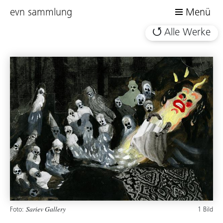
evn sammlung
Menü
Alle Werke
Foto:
1 Bild
Sariev Gallery