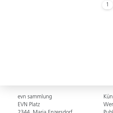
1
evn sammlung
Kün
EVN Platz
Wer
2344, Maria Enzersdorf
Pub